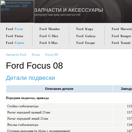
ЗАПЧАСТИ И АКСЕССУАРЫ
интернет-магазин автозапчастей
Ford
Focus
Ford Mondeo
Ford Kuga
Ford Maveri
Ford Fiesta
Ford C-Max
Ford Galaxy
Ford Ranger
Ford
Fusion
Ford S-Max
Ford Escape
Ford Transit
Запчасти Ford
Focus
Focus 08
Ford Focus 08
Детали подвески
Описание детали
Завод
Передняя подвеска, привода
Стойка стабилизатора
12
Рычаг передний правый 21мм
15
Рычаг передний левый 21мм
15
Втулка стабилизатора
13
Ступица передняя (в сборе с подшипником)
14