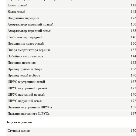
Кулак правый
14
Кулак левый
14
Подрамник передний
17
Амортизатор передний правый
16
Амортизатор передний левый
16
Стабилизатор передний
14
Подшипник поворотный
15
Опора амортизатора верхняя
13
Отбойник амортизатора
14
Пружина передняя
13
Привод правый в сборе
16
Привод левый в сборе
17
ШРУС внутренний левый
16
ШРУС внутренний правый
17
ШРУС наружний правый
17
ШРУС наружний левый
17
Пыльник внутреннего ШРУСа
16
Пыльник наружнего ШРУСа
16
Задняя подвеска
Ступица задняя
15